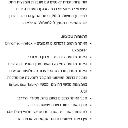
חוק שיוויון זכויות לאנשים עם מוגבלות והמלצות התקן
הישראלי ת"י 5568 ברמה AA (התאמות נגישות
לשירות) התשע"ג 2013, ברמת התקן הנדרש. כמו כן,
יושמו המלצות מסמך WCAG2.0 הבינלאומי.
התאמות שבוצעו:
האתר מותאם לדפדפנים הנפוצים - Chrome, Firefox,
Explorer
האתר מותאם לשימוש בטלפון הסלולרי
האתר מותאם לתצוגה תואמת מגוון מסכים ורזולוציות
האתר מספק מבנה סמנטי עבור טכנולוגיות מסייעות
ותמיכה בדפוס השימוש המקובל להפעלה עם מקלדת
באמצעות מקשי החיצים, ומקשי -/+Enter, Esc, Tab,
Ctrl.
תכני האתר כתובים באופן ברור, מסודר והיררכי
תוכן האתר כתוב בשפה פשוטה וברורה
לתמונות באתר יש הסבר טקסטואלי חלופי (Alt Text)
אין באתר שימוש בתצוגת טקסט נע או מהבהב